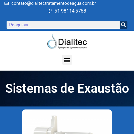
contato@dialitectratamentodeagua.com.br
51 98114.5768
Sistemas de Exaustão