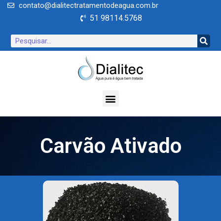
contato@dialitectratamentodeagua.com.br
51 98114.5768
Carvão Ativado